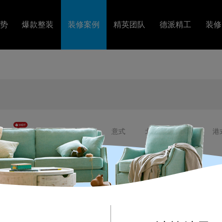
势
爆款整装
装修案例
精英团队
德派精工
装修
套
图文案例
精英设计
工艺视频
障
VR案例
金牌施工
装修
美式
法式
混搭
意式
北欧
轻奢
港
居室
四居室
五居室
错层
复式
别墅
排
120㎡-140㎡
140㎡-200㎡
200㎡-500㎡
500㎡以上