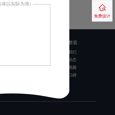
具体以实际为准)
免费设计
：
核心优势
家博整装
同色配套
关于我们
品质保障
公司动态
零风险装修
装修视频
业主口碑