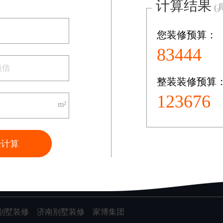
计算结果
(
您装修预算：
共0页/0条记录
75331
整装装修预算
装修案例
86382
图文案例
m²
VR案例
始计算
别墅装修
济南别墅装修
家博集团