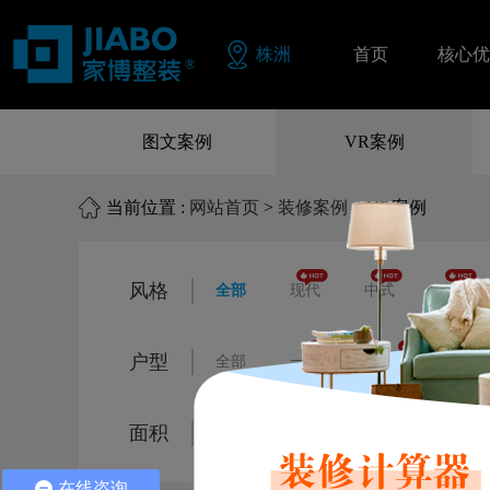
株洲
首页
核心优
同色配
图文案例
VR案例
品质保
当前位置 :
网站首页
>
装修案例
> VR案例
零风险
风格
全部
现代
中式
欧式
户型
全部
一居室
二居室
三
面积
全部
80㎡以下
80㎡-120㎡
在线咨询