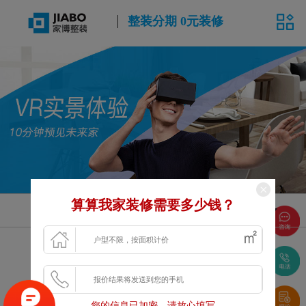
整装分期 0元装修
算算我家装修需要多少钱？
风格
面积
户型
浏览更多VR案例
您的信息已加密，请放心填写