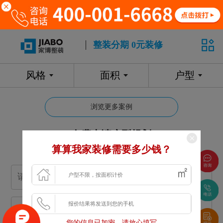
整装分期 0元装修
风格
面积
户型
浏览更多案例
免费申请户型规划
算算我家装修需要多少钱？
专属设计师免费1对1全程服务
您的信息已加密，请放心填写