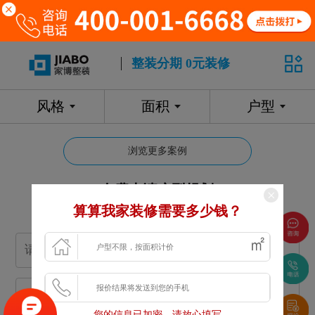
整装分期 0元装修
风格
面积
户型
浏览更多案例
免费申请户型规划
算算我家装修需要多少钱？
专属设计师免费1对1全程服务
您的信息已加密，请放心填写