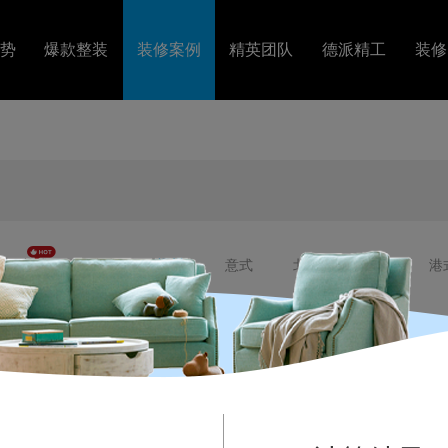
势
爆款整装
装修案例
精英团队
德派精工
装修
套
图文案例
精英设计
工艺视频
障
VR案例
金牌施工
装修
美式
法式
混搭
意式
北欧
轻奢
港
居室
四居室
五居室
错层
复式
别墅
排
120㎡-140㎡
140㎡-200㎡
200㎡-500㎡
500㎡以上