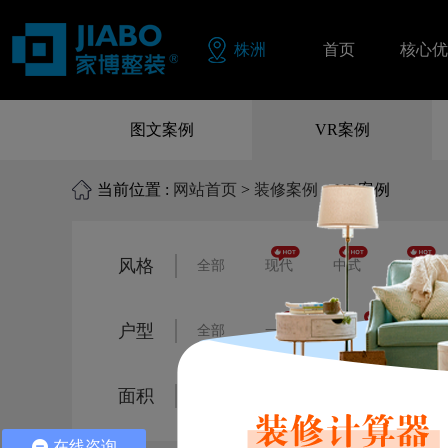
株洲
首页
核心优
同色配
图文案例
VR案例
品质保
当前位置 :
网站首页
>
装修案例
> VR案例
零风险
风格
全部
现代
中式
欧式
户型
全部
一居室
二居室
三
面积
全部
80㎡以下
80㎡-120㎡
在线咨询