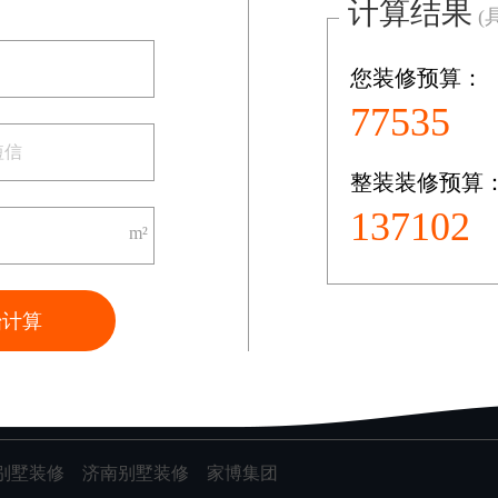
计算结果
(
您装修预算：
共0页/0条记录
77535
整装装修预算
装修案例
137102
图文案例
m²
VR案例
始计算
别墅装修
济南别墅装修
家博集团