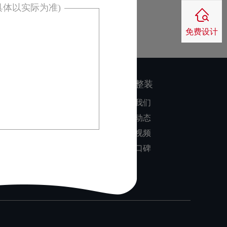
具体以实际为准)
免费设计
：
核心优势
家博整装
同色配套
关于我们
品质保障
公司动态
零风险装修
装修视频
业主口碑