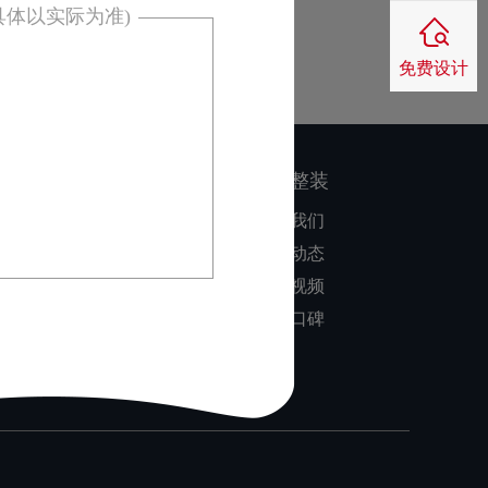
具体以实际为准)
免费设计
：
核心优势
家博整装
同色配套
关于我们
品质保障
公司动态
零风险装修
装修视频
业主口碑