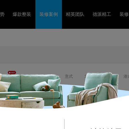
势
爆款整装
装修案例
精英团队
德派精工
装修
套
图文案例
精英设计
工艺视频
障
VR案例
金牌施工
装修
美式
法式
混搭
意式
北欧
轻奢
港
居室
四居室
五居室
错层
复式
别墅
排
120㎡-140㎡
140㎡-200㎡
200㎡-500㎡
500㎡以上