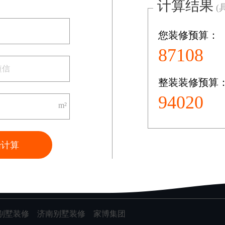
计算结果
(
您装修预算：
共0页/0条记录
79701
整装装修预算
装修案例
130950
图文案例
m²
VR案例
始计算
别墅装修
济南别墅装修
家博集团