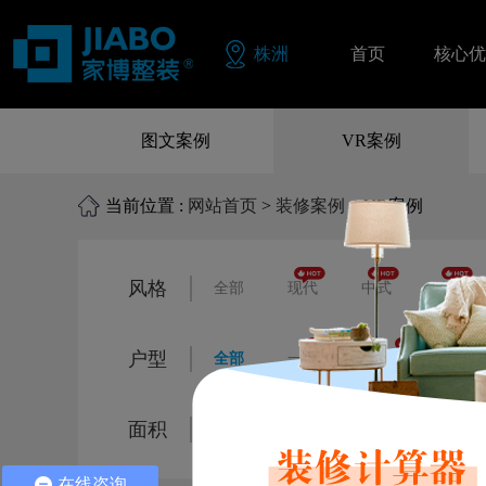
株洲
首页
核心优
同色配
图文案例
VR案例
品质保
当前位置 :
网站首页
>
装修案例
> VR案例
零风险
风格
全部
现代
中式
欧式
户型
全部
一居室
二居室
三
面积
全部
80㎡以下
80㎡-120㎡
在线咨询