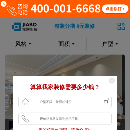
整装分期 0元装修
风格
面积
户型
算算我家装修需要多少钱？
株洲家博整装美墅湾166㎡现代轻奢风格装修赏析
您的信息已加密，请放心填写