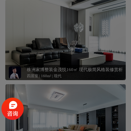
株洲家博整装金茂悦160㎡ 现代极简风格装修赏析
四居室 | 160m² | 现代