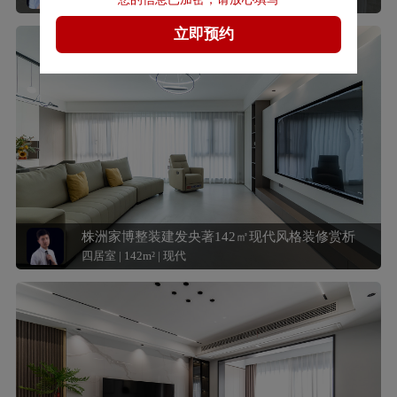
四居室 | 166m² | 现代
株洲家博整装建发央著142㎡现代风格装修赏析
四居室 | 142m² | 现代