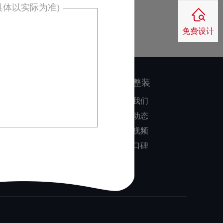
具体以实际为准)
免费设计
：
核心优势
家博整装
同色配套
关于我们
品质保障
公司动态
零风险装修
装修视频
业主口碑