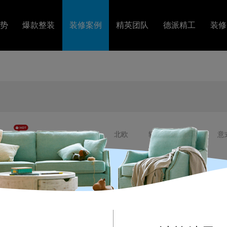
势
爆款整装
装修案例
精英团队
德派精工
装修
套
图文案例
精英设计
工艺视频
障
VR案例
金牌施工
装修
美式
法式
混搭
北欧
轻奢
港式
意
居室
四居室
五居室
错层
复式
别墅
排
120㎡-140㎡
140㎡-200㎡
200㎡-500㎡
500㎡以上