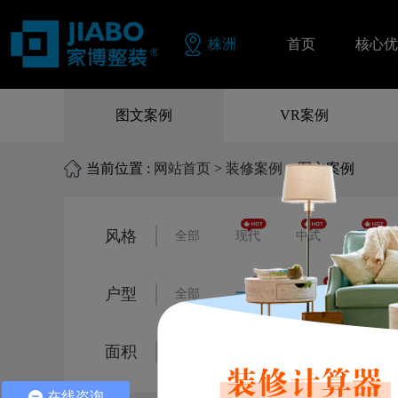
株洲
首页
核心优
同色配
图文案例
VR案例
品质保
当前位置 :
网站首页
>
装修案例
> 图文案例
零风险
风格
全部
现代
中式
欧式
户型
全部
一居室
二居室
三
面积
全部
80㎡以下
80㎡-120㎡
在线咨询