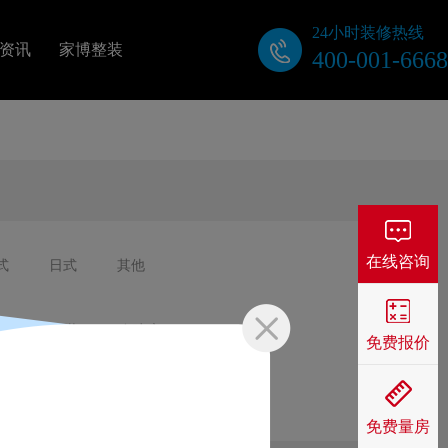
24小时装修热线
资讯
家博整装
400-001-6668
关于我们
公司动态
装修视频
在线咨询
式
日式
其他
业主口碑
屋
工装
自建房
免费报价
免费量房