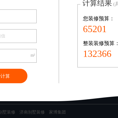
计算结果
(
您装修预算：
共0页/0条记录
65201
整装装修预算
装修案例
132366
图文案例
m²
VR案例
始计算
别墅装修
济南别墅装修
家博集团