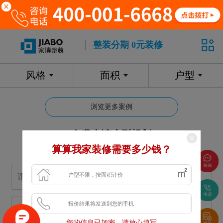
整装分期 0元装修
风格
面积
户型
浏览更多案例
免费申请户型规划
算算我家装修需要多少钱？
专属设计师免费1对1全程服务
您的信息已加密，请放心填写