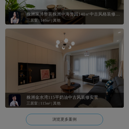
株洲家博整装株洲中海誉园140㎡中古风格装修案例赏析
三居室 | 140m² | 其他
株洲金水湾115平奶油中古风装修实景
三居室 | 115m² | 其他
浏览更多案例