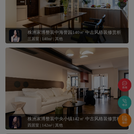
株洲家博整装中海誉园140㎡ 中古风格装修赏析
三居室 | 140m² | 其他
株洲家博整装中央小镇142㎡ 中古风格装修赏析
四居室 | 142m² | 其他