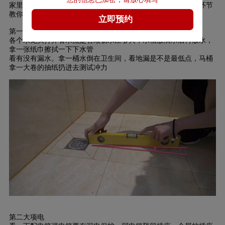
家里装修完工了不知道怎么验收？家博整装从水电泥木油五个环节
教你
装修验收
。
第一大项水
各个水龙头打开看水流是否顺畅水压够大，水槽放满水后再放水，
拿一张纸巾擦拭一下下水管
看有没有漏水。拿一桶水倒在卫生间，看地漏是不是最低点，马桶
拿一大卷的抽纸扔进去测试冲力
第二大项电