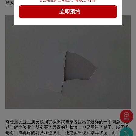
新家才住三个月，墙皮竟然开裂脱落了，怎么会这样呢？
有株洲的业主朋友找到了株洲家博家装提出了这样的一个问题。经
过了解这位业主朋友买了最贵的乳胶漆，但是用错了腻子。腻子没
选对，刷再好的乳胶漆也没用，还是会出现回潮等状况，而且甲醛