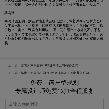
水倒在卫生间和厨房地上上，尽量多倒些水，一方面可以查看出地
上的平整度，另一方面24小时之后就可以去楼下查看是否渗水了。
乒乓球
乒乓球圆圆的，放在平地上就会往低处滚，拿着乒乓球验房完全可
以查看出地上的平整度，略微有点坡度都躲不过乒乓球的滚动。除
了地上，窗台、飘窗台都可以， 卫生间和阳台出水处则不求平整
度，卫生间要求地漏处要稍低于周边，将乒乓球放置在卫生间，滚
至地漏处说明地漏出水没问题。文章来源：株洲装修公司
家博大家
装
上一篇：
家博大家装告诉你株洲装修公司有哪些坑
下一篇：
株洲什么装修公司好_怎么找靠谱的株洲装修公司
免费申请户型规划
专属设计师免费1对1全程服务