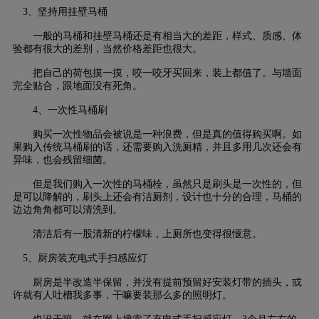
3、坚持用挂壁马桶
一般的马桶和挂壁马桶还是有相当大的差距，样式、质感、体
验都有很大的差别，当然价格差距也很大。
把自己的荷包摸一摸，咬一咬牙买回来，装上都值了。与墙面
完全贴合，跟地面没有死角。
4、一次性马桶刷
购买一次性物品会被说是一种浪费，但是真的值得购买啊。如
果购入传统马桶刷的话，还需要购入洗厕精，并且多用几次还会有
异味，也会残留细菌。
但是我们购入一次性的马桶栓，虽然只是刷头是一次性的，但
是可以降解的，刷头上还会有洁厕剂，设计也十分的合理，马桶的
边边角角都可以清洗到。
清洁后有一股清新的柠檬味，上厕所也变得很惬意。
5、厨房装充电式手扫感应灯
厨房是半改造半保留，并没有提前预留好安装灯带的插头，或
许就有人吐槽我多事，干嘛要装那么多的照明灯。