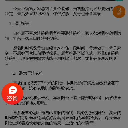
今天小编给大家总结了几个装修，当初坚持到底都要做的装修
决定，最后效果都很不错，伴侣打脸，父母也非常喜欢。
1、装洗碗机
自小就不喜欢洗碗的我坚持要装洗碗机，家人都对我抱怨我懒
惰，将来一家三口能洗多少碗。
想着到时候父母也会经常来小住一段时间，母亲做了一辈子家
务，不想她再像以前哪样操劳。就坚持装了嵌入式、容量8套碗的
洗碗机，现在妈妈跟大猪蹄子用的比谁都欢，尤其是在寒冷的冬
天。
2、装烘干洗衣机
不要白白浪费了7平米的阳台，同时也为了满足自己想要花草
盛开的阳台，没有安装以前那种晾衣架。
买了洗衣机和烘干机，再在阳台上装上隐形晾衣绳，内裤或袜
子什么的也有地方晾晒。
再多花些心思种植自己喜欢的植物，精心打扮这阳台，夏天的
时候我们可以坐在这里好好品尝周末自制的早餐跟饮品，冬天坐在
阳台上喝着热饮看看外面的雪景，生活中的小确幸!