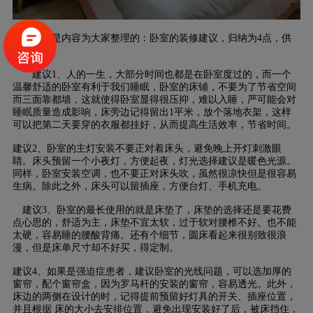
以下是内容为大家整理的：卧室的装修建议，归纳为4点，供
您参考。
建议1、人的一生，大部分时间也都是在卧室度过的，而一个
温馨舒适的卧室有利于我们睡眠，卧室的床铺，不要为了节省空间
而三面靠都墙，这就使得卧室显得很压抑，难以入睡，严可能会对
睡眠质量造成影响，床旁边记得留出1平米，放个落地衣架，这样
可以把第二天要穿的衣服都挂好，从而提高生活效率，节省时间。
建议2、卧室的主灯安装不要正对着床头，避免晚上开灯刺激眼
睛。床头预留一个小夜灯，方便起夜，灯光选择建议是暖色光源。
同样，卧室安装空调，也不要正对床头吹，虽然很凉快但是很容易
生病。除此之外，床头可以留插座，方便台灯、手机充电。
建议3、卧室的最长使用的就是床垫了，床垫的选择还是要花费
点心思的，舒适为主，床垫不宜太软，过于软对腰椎不好。也不能
太硬，容易睡的腰酸背痛。还有个细节，圆床看起来很别致很浪
漫，但是床单尺寸却不好买，得定制。
建议4、如果是强迫症患者，建议卧室的光线问题，可以选加厚的
窗帘，配个窗帘盒，因为罗马杆的安装的窗帘，容易透光。此外，
床边的两侧在设计的时，记得提前预留好灯具的开关、插座位置，
并且根据 床的大小去安排位置，避免出现安装好了后，被床挡住，