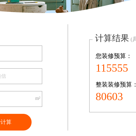
计算结果
(
您装修预算：
72013
整装装修预算
96839
m²
标准
始计算