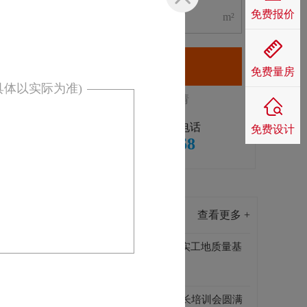
免费报价
m²
立即申请
免费量房
具体以实际为准)
已经有
605
人申请
24小时免费咨询电话
免费设计
400-001-6668
：
装修攻略
查看更多 +
工地巡检436期 |巡检发力，夯实工地质量基
石
2025-05-17 00:00:00
株洲家博2025年第二季度班组长培训会圆满