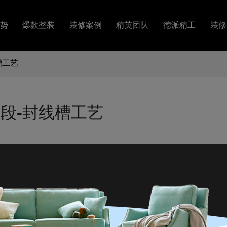
势
爆款整装
装修案例
精英团队
德派精工
装修
槽工艺
套
图文案例
精英设计
工艺视频
障
VR案例
金牌施工
段-封线槽工艺
装修