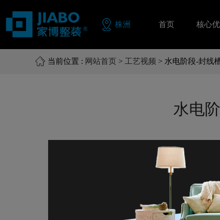
株洲
首页
核心优
当前位置 :
网站首页
>
工艺视频
> 水电阶段-封线
同色配
品质保
水电阶
零风险