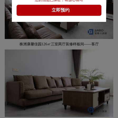
株洲康馨佳园126㎡三室两厅装修样板间——客厅