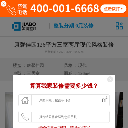
整装分期 0元装修
康馨佳园126平方三室两厅现代风格装修
更新时间：2021-06-04 10:36:28
楼盘 ：康馨佳园
风格 ：现代
户型 ：三居室
面积 ：126m²
算算我家装修需要多少钱？
您的信息已加密，请放心填写