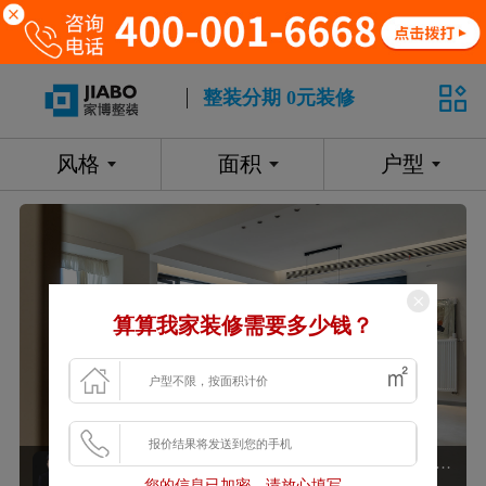
整装分期 0元装修
风格
面积
户型
算算我家装修需要多少钱？
株洲家博整装建发缦云130㎡现代简约风格装修赏析
您的信息已加密，请放心填写