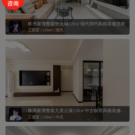
株洲家博整装中大城120㎡现代简约风格装修赏析
三居室 | 120m² | 现代
株洲家博整装九里云珑130㎡中古极简风格装修赏析
三居室 | 130m² | 中式