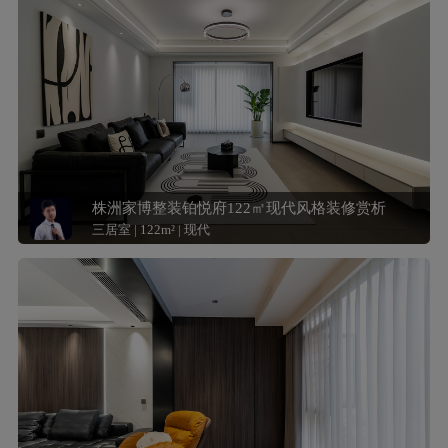
株洲家博整装铂悦府122㎡现代风格装修赏析
三居室 | 122m² | 现代