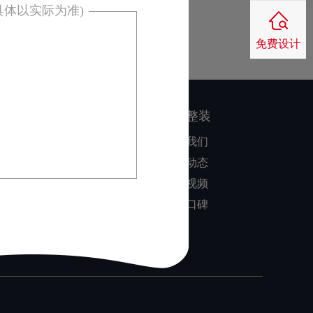
具体以实际为准)
免费设计
：
核心优势
家博整装
同色配套
关于我们
品质保障
公司动态
零风险装修
装修视频
业主口碑