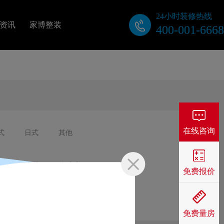
24小时装修热线
资讯
家博整装
400-001-6668
关于我们
公司动态
装修视频
在线咨询
式
日式
其他
业主口碑
屋
工装
自建房
免费报价
免费量房