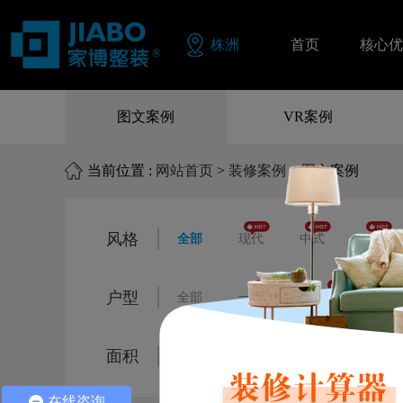
株洲
首页
核心优
同色配
图文案例
VR案例
品质保
当前位置 :
网站首页
>
装修案例
> 图文案例
零风险
风格
全部
现代
中式
欧式
户型
全部
一居室
二居室
三
面积
全部
80㎡以下
80㎡-120㎡
在线咨询