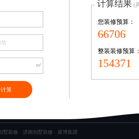
计算结果
(
您装修预算：
共0页/0条记录
92791
整装装修预算
装修案例
82492
图文案例
m²
VR案例
始计算
别墅装修
济南别墅装修
家博集团