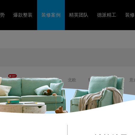
势
爆款整装
装修案例
精英团队
德派精工
装修
套
图文案例
精英设计
工艺视频
障
VR案例
金牌施工
装修
美式
法式
混搭
北欧
轻奢
港式
意
居室
四居室
五居室
错层
复式
别墅
排
120㎡-140㎡
140㎡-200㎡
200㎡-500㎡
500㎡以上