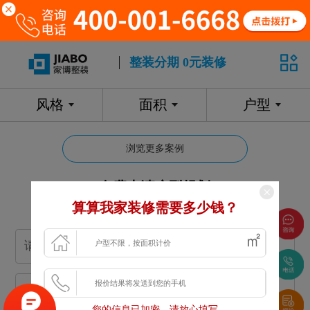
整装分期 0元装修
风格
面积
户型
浏览更多案例
免费申请户型规划
算算我家装修需要多少钱？
专属设计师免费1对1全程服务
您的信息已加密，请放心填写